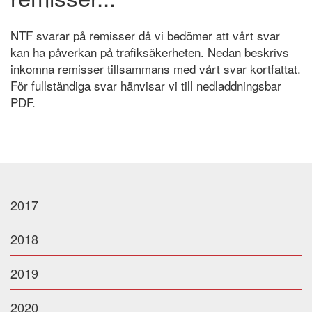
Om NTF
NTF svarar på remisser då vi bedömer att vårt svar
kan ha påverkan på trafiksäkerheten. Nedan beskrivs
inkomna remisser tillsammans med vårt svar kortfattat.
NTF Anser
För fullständiga svar hänvisar vi till nedladdningsbar
PDF.
Press
NTF i ditt län
2017
2018
2019
2020