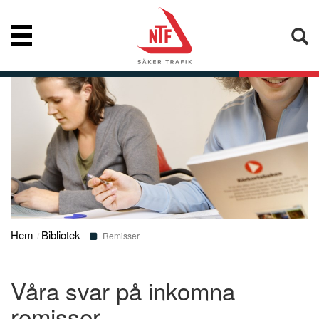
Nyheter
Vår kompetens
Konsumentupplysning
Hem
Bibliotek
Bibliotek
Remisser
Våra svar på inkomna
Frågor och svar
remisser...