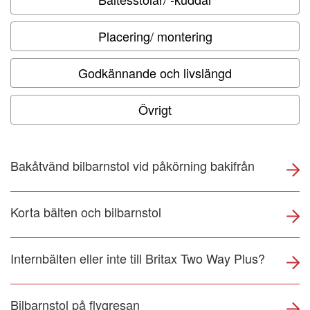
Om NTF
Placering/ montering
NTF Anser
Godkännande och livslängd
Press
Övrigt
NTF i ditt län
Bakåtvänd bilbarnstol vid påkörning bakifrån
Korta bälten och bilbarnstol
Internbälten eller inte till Britax Two Way Plus?
Bilbarnstol på flygresan