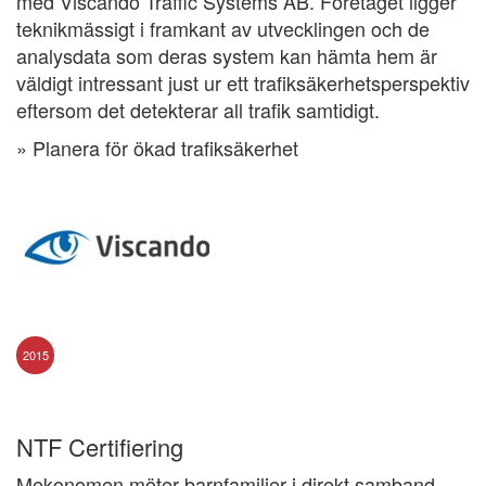
med Viscando Traffic Systems AB. Företaget ligger
teknikmässigt i framkant av utvecklingen och de
analysdata som deras system kan hämta hem är
väldigt intressant just ur ett trafiksäkerhetsperspektiv
eftersom det detekterar all trafik samtidigt.
» Planera för ökad trafiksäkerhet
2015
NTF Certifiering
Mekonomen möter barnfamiljer i direkt samband