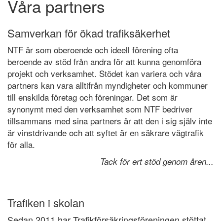
Våra partners
Om NTF
Samverkan för ökad trafiksäkerhet
NTF Anser
NTF är som oberoende och ideell förening ofta
beroende av stöd från andra för att kunna genomföra
projekt och verksamhet. Stödet kan variera och våra
Press
partners kan vara alltifrån myndigheter och kommuner
till enskilda företag och föreningar. Det som är
NTF i ditt län
synonymt med den verksamhet som NTF bedriver
tillsammans med sina partners är att den i sig själv inte
är vinstdrivande och att syftet är en säkrare vägtrafik
för alla.
Tack för ert stöd genom åren...
Trafiken i skolan
Sedan 2011 har Trafikförsäkringsföreningen stöttat