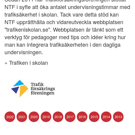
NTF i syfte att öka antalet undervisningstimmar med
trafiksäkerhet i skolan. Tack vare detta stöd kan
NTF upprätthålla och vidareutveckla webbplatsen
"trafikeniskolan.se". Webbplatsen är tänkt som ett
verktyg för pedagoger med tips och idéer kring hur
man kan integrera trafiksäkerheten i den dagliga
undervisningen.
» Trafiken i skolan
2022
2021
2020
2019
2018
2017
2016
2015
2014
2013
2012
2011