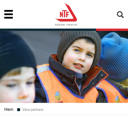
Nyheter
Vår kompetens
Konsumentupplysning
Bibliotek
Hem
Våra partners
Frågor och svar