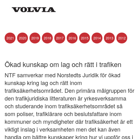
2021
2020
2019
2018
2017
2016
2015
2014
2013
2012
2011
2010
Ökad kunskap om lag och rätt i trafiken
NTF samverkar med Norstedts Juridik för ökad
kunskap kring lag och rätt inom
trafiksäkerhetsområdet. Den primära målgruppen för
den trafikjuridiska litteraturen är yrkesverksamma
och studerande inom trafiksäkerhetsområdet så
som poliser, trafiklärare och beslutsfattare inom
kommuner och myndigheter där trafiksäkerhet är ett
viktigt inslag i verksamheten men det kan även
handla om bättre kunskaper kring hur vi uppför oss i