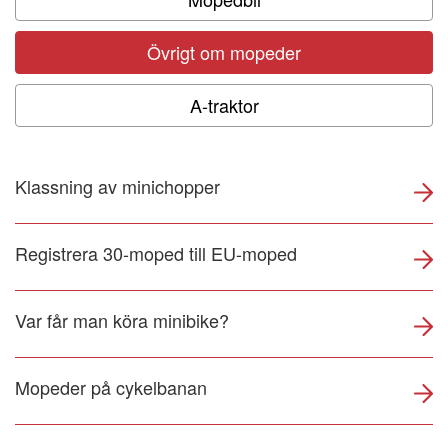
Om NTF
Övrigt om mopeder
NTF Anser
A-traktor
Press
Klassning av minichopper
NTF i ditt län
Registrera 30-moped till EU-moped
Var får man köra minibike?
Mopeder på cykelbanan