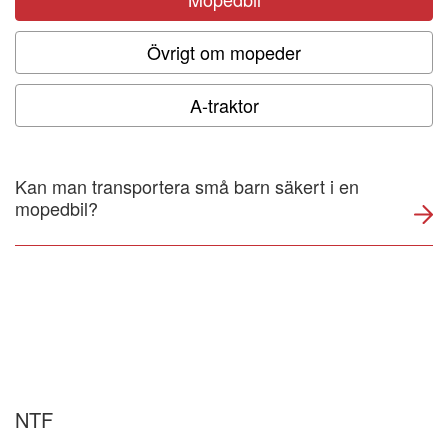
Om NTF
Övrigt om mopeder
NTF Anser
A-traktor
Press
Kan man transportera små barn säkert i en
mopedbil?
NTF i ditt län
NTF