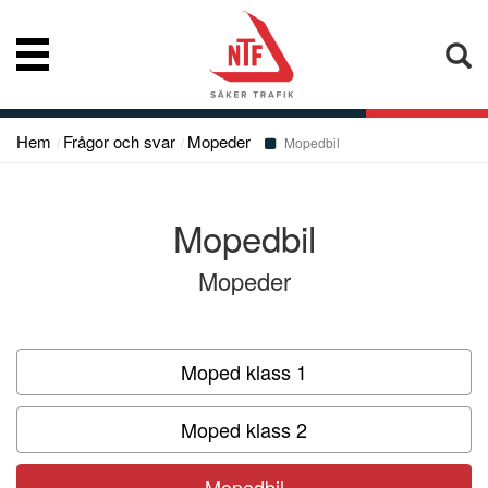
Hem
Frågor och svar
Mopeder
Nyheter
Mopedbil
Vår kompetens
Mopedbil
Mopeder
Konsumentupplysning
Bibliotek
Moped klass 1
Moped klass 2
Frågor och svar
Mopedbil