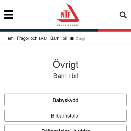
Hem
Frågor och svar
Barn i bil
Nyheter
Övrigt
Vår kompetens
Övrigt
Barn i bil
Konsumentupplysning
Bibliotek
Babyskydd
Bilbarnstolar
Frågor och svar
Bältesstolar/ -kuddar